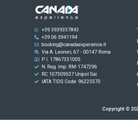
+39 3939337843
+39 06 5941194
booking@canadaexperience.it
Via A. Leonori, 67 - 00147 Roma
P. I. 17867331005
N. Reg. Imp. RM-1747296
RC 107309537 Unipol Sai
IATA TIDS Code: 96225570
Copyright © 202