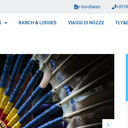
e-brochures
+39 0
S
RANCH & LODGES
VIAGGI DI NOZZE
FLY&